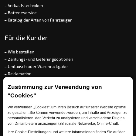
Verkaufstechniken
Batterieservice
Katalog der Arten von Fahrzeugen
Für die Kunden
Wie bestellen
Zahlungs- und Lieferungsoptionen
Umtausch oder Warenrückgabe
Reklamation
Allgemeine Geschäftsbedingungen
Zustimmung zur Verwendung von
Referenz
"Cookies"
EET
Wir verwenden „Cookies“, um Ihren Besuch auf unserer Website optimal
zu gestalten. Sie können verwendet werden, um Inhalte und Anzeigen zu
personalisieren, den Verkehr zu analysieren und verschiedene Plugins
Brauchen Sie Rat?
von Drittanbietern anzuzeigen (zB soziale Netzwerke, Online-Chat).
Ihre Cookie-Einstellungen und weitere Informationen finden Sie auf der