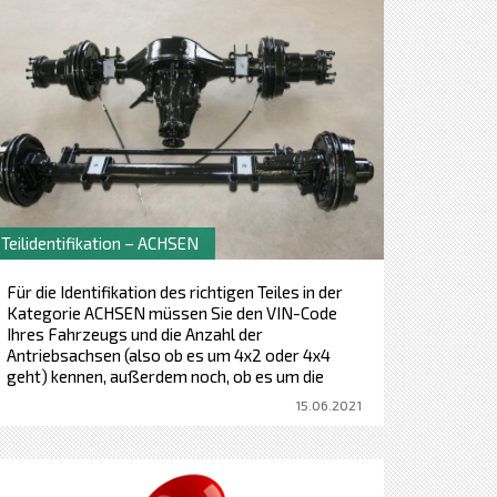
Teilidentifikation – ACHSEN
Für die Identifikation des richtigen Teiles in der
Kategorie ACHSEN müssen Sie den VIN-Code
Ihres Fahrzeugs und die Anzahl der
Antriebsachsen (also ob es um 4x2 oder 4x4
geht) kennen, außerdem noch, ob es um die
vordere oder hintere Achse geht, und nicht in der
15.06.2021
letzten Reihe brauchen wir das Schild der Achse
und den Hersteller.