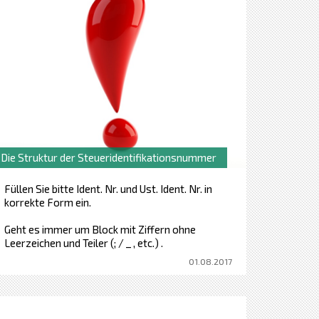
Die Struktur der Steueridentifikationsnummer
Füllen Sie bitte Ident. Nr. und Ust. Ident. Nr. in
korrekte Form ein.
Geht es immer um Block mit Ziffern ohne
Leerzeichen und Teiler (; / _ , etc.) .
01.08.2017
Ident. Nr. ... Block mit Ziffern ohne Leerzeichen
und Teiler (; / _ , etc.)
Ust. Ident. Nr. ... Landesvorwahl und Block
mit Ziffern ohne Leerzeichen und Teiler (; / _ ,