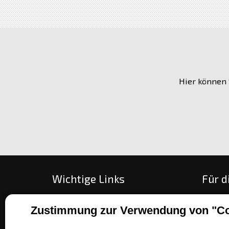
Hier können 
Wichtige Links
Für d
Alles über den Kauf
Wie be
Zustimmung zur Verwendung von "Co
Über unsere Gesellschaft
Zahlun
Kontakt
Umtau