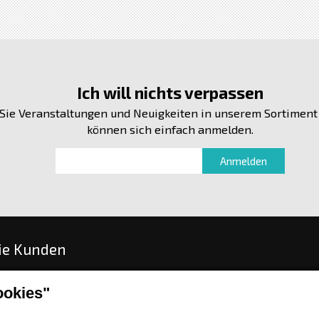
Ich will nichts verpassen
Sie Veranstaltungen und Neuigkeiten in unserem Sortiment
können sich einfach anmelden.
ie Kunden
stellen
okies"
gs- und Lieferungsoptionen
sch oder Warenrückgabe