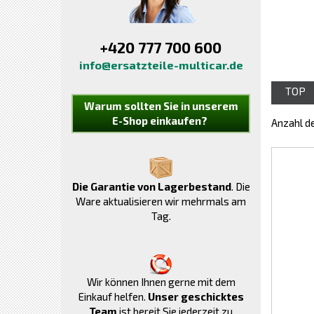
+420 777 700 600
info@ersatzteile-multicar.de
TOP
Warum sollten Sie in unserem
E-Shop einkaufen?
Anzahl d
Die Garantie von Lagerbestand
. Die
Ware aktualisieren wir mehrmals am
Tag.
Wir können Ihnen gerne mit dem
Einkauf helfen.
Unser geschicktes
Team
ist bereit Sie jederzeit zu