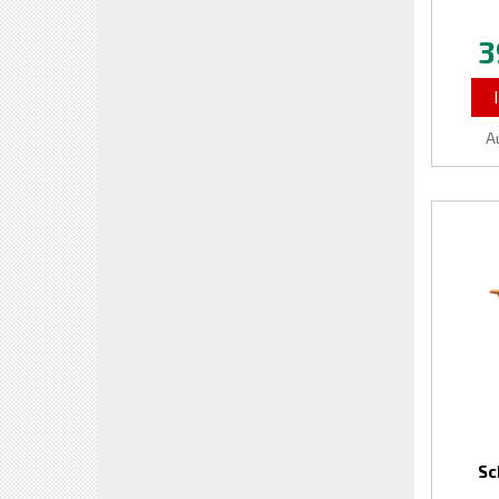
3
A
Sc