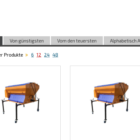
Von günstigsten
Vom den teuersten
Alphabetisch 
er Produkte
6
12
24
48