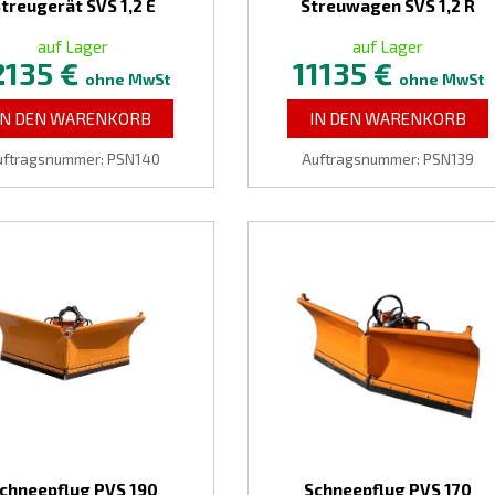
treugerät SVS 1,2 E
Streuwagen SVS 1,2 R
auf Lager
auf Lager
2135 €
11135 €
ohne MwSt
ohne MwSt
IN DEN WARENKORB
IN DEN WARENKORB
uftragsnummer: PSN140
Auftragsnummer: PSN139
chneepflug PVS 190
Schneepflug PVS 170