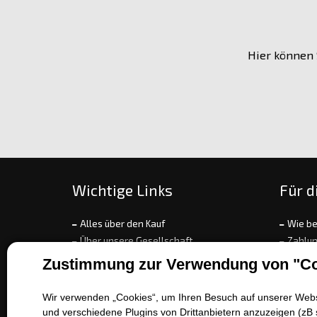
Hier können 
Wichtige Links
Für d
Alles über den Kauf
Wie be
Über unsere Gesellschaft
Zahlun
Kontakt
Umtau
Zustimmung zur Verwendung von "Co
Verkaufstechniken
Rekla
Batterieservice
Allge
Wir verwenden „Cookies“, um Ihren Besuch auf unserer Websi
Katalog der Arten von Fahrzeugen
Refer
und verschiedene Plugins von Drittanbietern anzuzeigen (zB 