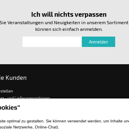
Ich will nichts verpassen
Sie Veranstaltungen und Neuigkeiten in unserem Sortiment
können sich einfach anmelden.
ie Kunden
stellen
gs- und Lieferungsoptionen
sch oder Warenrückgabe
okies"
mation
meine Geschäftsbedingungen
te optimal zu gestalten. Sie können verwendet werden, um Inhalte und
enz
soziale Netzwerke, Online-Chat).