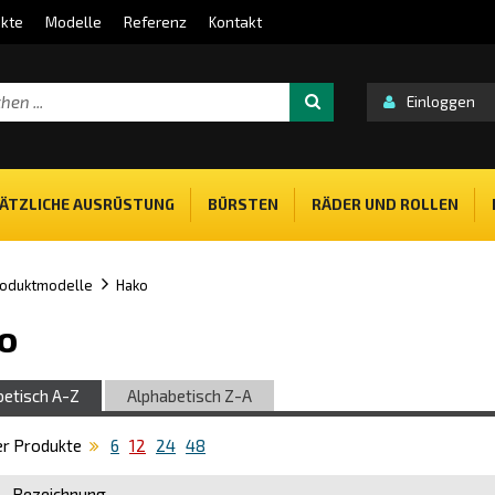
kte
Modelle
Referenz
Kontakt
Einloggen
ÄTZLICHE AUSRÜSTUNG
BÜRSTEN
RÄDER UND ROLLEN
oduktmodelle
Hako
o
betisch A-Z
Alphabetisch Z-A
er Produkte
6
12
24
48
Bezeichnung