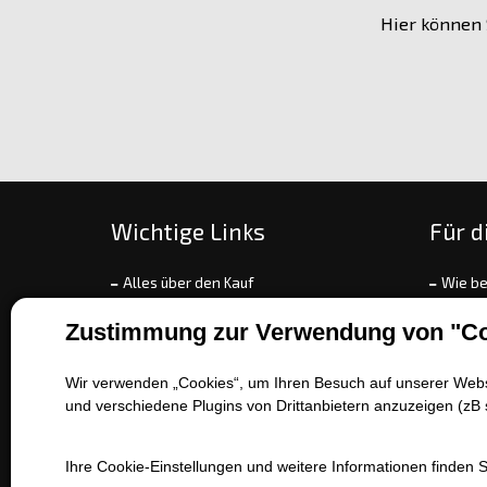
Hier können 
Wichtige Links
Für d
Alles über den Kauf
Wie be
Über unsere Gesellschaft
Zahlun
Zustimmung zur Verwendung von "Co
Kontakt
Umtau
Verkaufstechniken
Rekla
Wir verwenden „Cookies“, um Ihren Besuch auf unserer Websi
Batterieservice
Allge
und verschiedene Plugins von Drittanbietern anzuzeigen (zB 
Katalog der Arten von Fahrzeugen
Refer
EET
Ihre Cookie-Einstellungen und weitere Informationen finden 