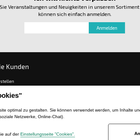
Sie Veranstaltungen und Neuigkeiten in unserem Sortiment
können sich einfach anmelden.
ie Kunden
stellen
gs- und Lieferungsoptionen
okies"
sch oder Warenrückgabe
mation
te optimal zu gestalten. Sie können verwendet werden, um Inhalte und
meine Geschäftsbedingungen
soziale Netzwerke, Online-Chat).
enz
An
Sie auf der
Einstellungsseite "Cookies".