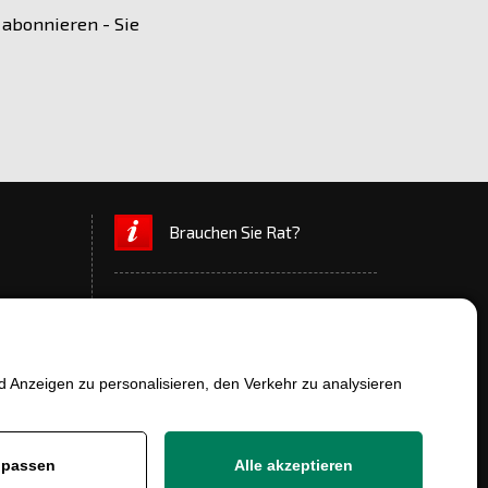
 abonnieren - Sie
Brauchen Sie Rat?
 Anzeigen zu personalisieren, den Verkehr zu analysieren
+420 777 700 600
passen
Alle akzeptieren
info@ersatzteile-multicar.de