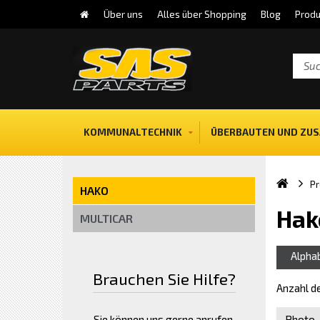
Über uns
Alles über Shopping
Blog
Produ
KOMMUNALTECHNIK
ÜBERBAUTEN UND ZUS
Pr
HAKO
Hak
MULTICAR
Alpha
Brauchen Sie Hilfe?
Anzahl d
Sie können uns gerne anrufen.
Photo