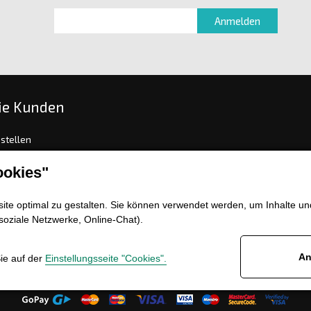
ie Kunden
stellen
gs- und Lieferungsoptionen
okies"
sch oder Warenrückgabe
mation
te optimal zu gestalten. Sie können verwendet werden, um Inhalte und
meine Geschäftsbedingungen
soziale Netzwerke, Online-Chat).
enz
An
Sie auf der
Einstellungsseite "Cookies".