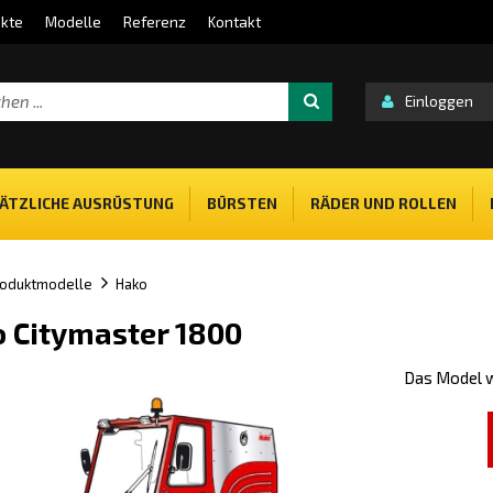
kte
Modelle
Referenz
Kontakt
Einloggen
ÄTZLICHE AUSRÜSTUNG
BÜRSTEN
RÄDER UND ROLLEN
oduktmodelle
Hako
 Citymaster 1800
Das Model w