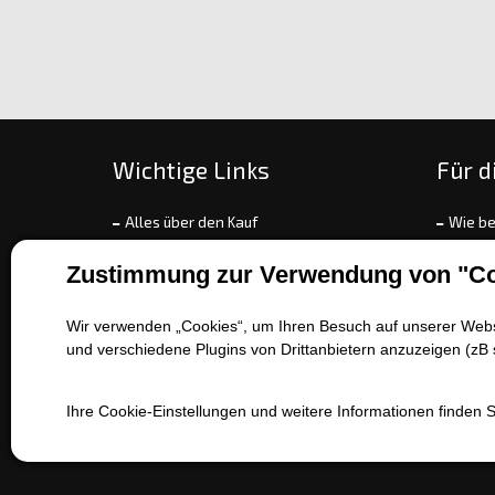
Wichtige Links
Für d
Alles über den Kauf
Wie be
Über unsere Gesellschaft
Zahlun
Zustimmung zur Verwendung von "Co
Kontakt
Umtau
Verkaufstechniken
Rekla
Wir verwenden „Cookies“, um Ihren Besuch auf unserer Websi
Batterieservice
Allge
und verschiedene Plugins von Drittanbietern anzuzeigen (zB 
Katalog der Arten von Fahrzeugen
Refer
EET
Ihre Cookie-Einstellungen und weitere Informationen finden 