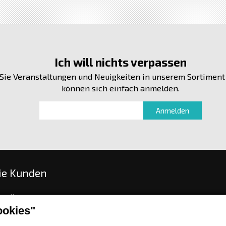
Ich will nichts verpassen
Sie Veranstaltungen und Neuigkeiten in unserem Sortiment
können sich einfach anmelden.
ie Kunden
stellen
okies"
gs- und Lieferungsoptionen
sch oder Warenrückgabe