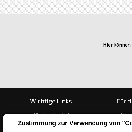
Hier können 
Wichtige Links
Für d
Alles über den Kauf
Wie be
Zustimmung zur Verwendung von "Co
Über unsere Gesellschaft
Zahlun
Kontakt
Umtau