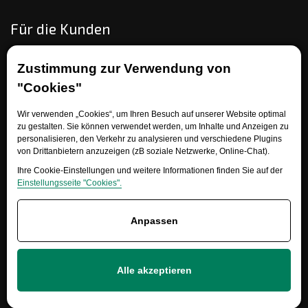
Für die Kunden
Wie bestellen
Zustimmung zur Verwendung von
Zahlungs- und Lieferungsoptionen
"Cookies"
Umtausch oder Warenrückgabe
Reklamation
Wir verwenden „Cookies“, um Ihren Besuch auf unserer Website optimal
zu gestalten. Sie können verwendet werden, um Inhalte und Anzeigen zu
Allgemeine Geschäftsbedingungen
personalisieren, den Verkehr zu analysieren und verschiedene Plugins
Referenz
von Drittanbietern anzuzeigen (zB soziale Netzwerke, Online-Chat).
EET
Ihre Cookie-Einstellungen und weitere Informationen finden Sie auf der
Einstellungsseite "Cookies".
Anpassen
Brauchen Sie Rat?
Alle akzeptieren