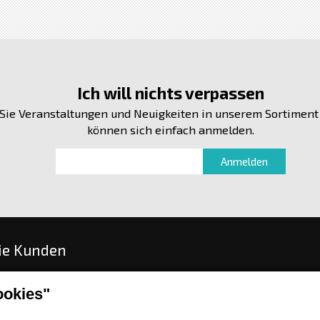
Ich will nichts verpassen
Sie Veranstaltungen und Neuigkeiten in unserem Sortiment
können sich einfach anmelden.
ie Kunden
stellen
okies"
gs- und Lieferungsoptionen
sch oder Warenrückgabe