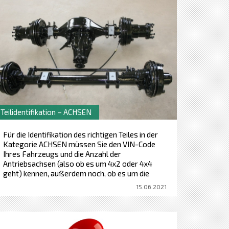
Teilidentifikation – ACHSEN
Für die Identifikation des richtigen Teiles in der
Kategorie ACHSEN müssen Sie den VIN-Code
Ihres Fahrzeugs und die Anzahl der
Antriebsachsen (also ob es um 4x2 oder 4x4
geht) kennen, außerdem noch, ob es um die
vordere oder hintere Achse geht, und nicht in der
15.06.2021
letzten Reihe brauchen wir das Schild der Achse
und den Hersteller.