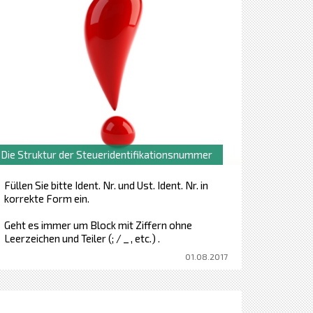
Die Struktur der Steueridentifikationsnummer
Füllen Sie bitte Ident. Nr. und Ust. Ident. Nr. in
korrekte Form ein.
Geht es immer um Block mit Ziffern ohne
Leerzeichen und Teiler (; / _ , etc.) .
01.08.2017
Ident. Nr. ... Block mit Ziffern ohne Leerzeichen
und Teiler (; / _ , etc.)
Ust. Ident. Nr. ... Landesvorwahl und Block
mit Ziffern ohne Leerzeichen und Teiler (; / _ ,