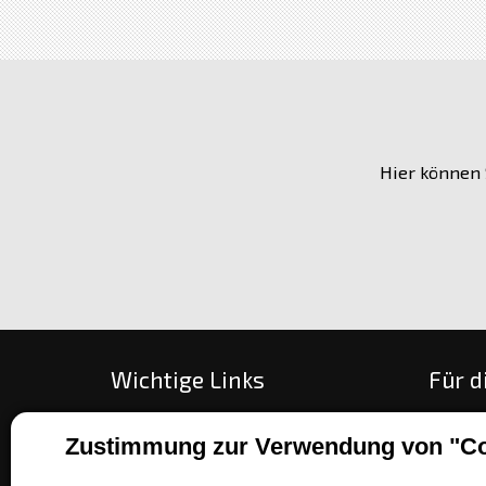
Hier können 
Wichtige Links
Für d
Alles über den Kauf
Wie be
Zustimmung zur Verwendung von "Co
Über unsere Gesellschaft
Zahlun
Kontakt
Umtau