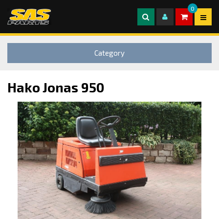
0
Category
Hako Jonas 950