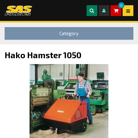
0
Category
Hako Hamster 1050