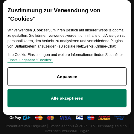
Referenz
EET
Zustimmung zur Verwendung von
"Cookies"
Wir verwenden „Cookies“, um Ihren Besuch auf unserer Website optimal
Brauchen Sie Rat?
zu gestalten. Sie können verwendet werden, um Inhalte und Anzeigen zu
personalisieren, den Verkehr zu analysieren und verschiedene Plugins
von Drittanbietern anzuzeigen (zB soziale Netzwerke, Online-Chat).
Ihre Cookie-Einstellungen und weitere Informationen finden Sie auf der
Einstellungsseite "Cookies".
Anpassen
+420 777 700 600
Alle akzeptieren
info@ersatzteile-multicar.de
Präsentiert von
EasyWeb
|
Tvorba eshopu
© 2026 - CS Technologies s.r.o.
|
Datenschutzeinstellungen