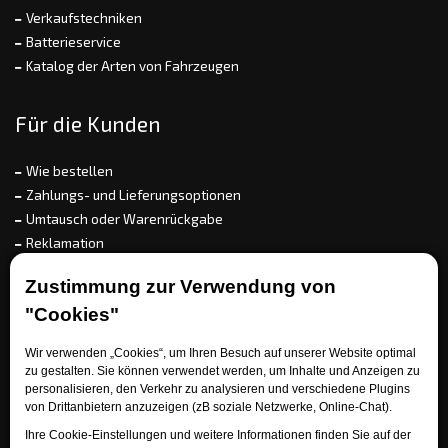
Verkaufstechniken
Batterieservice
Katalog der Arten von Fahrzeugen
Für die Kunden
Wie bestellen
Zahlungs- und Lieferungsoptionen
Umtausch oder Warenrückgabe
Reklamation
Allgemeine Geschäftsbedingungen
Zustimmung zur Verwendung von
Referenz
"Cookies"
EET
Wir verwenden „Cookies“, um Ihren Besuch auf unserer Website optimal
zu gestalten. Sie können verwendet werden, um Inhalte und Anzeigen zu
personalisieren, den Verkehr zu analysieren und verschiedene Plugins
Brauchen Sie Rat?
von Drittanbietern anzuzeigen (zB soziale Netzwerke, Online-Chat).
Ihre Cookie-Einstellungen und weitere Informationen finden Sie auf der